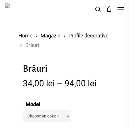
Skip
Men
search
to
main
content
Home
Magazin
Profile decorative
Brâuri
Brâuri
34,00
lei
–
94,00
lei
Model