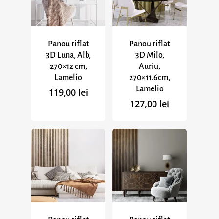
Panou riflat
Panou riflat
3D Luna, Alb,
3D Milo,
270×12 cm,
Auriu,
Lamelio
270×11.6cm,
Lamelio
119,00
lei
127,00
lei