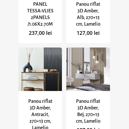
PANEL
Panou riflat
TESSA-VLIES
3D Amber,
2PANELS
Alb, 270×13
/1.06X2.70M
cm, Lamelio
237,00
lei
127,00
lei
Panou riflat
Panou riflat
3D Amber,
3D Amber,
Antracit,
Bej, 270×13
270×13 cm,
cm, Lamelio
Lamelio