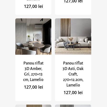
127,00
lei
127,00
lei
Panou riflat
Panou riflat
3D Amber,
3D Asti, Oak
Gri, 270×13
Craft,
cm, Lamelio
270×12.2cm,
Lamelio
127,00
lei
127,00
lei