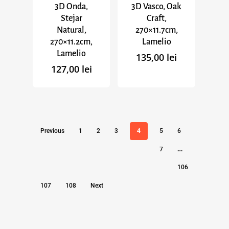
3D Onda,
3D Vasco, Oak
Stejar
Craft,
Natural,
270×11.7cm,
270×11.2cm,
Lamelio
Lamelio
135,00
lei
127,00
lei
4
Previous
1
2
3
5
6
…
7
106
107
108
Next