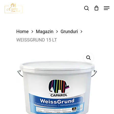
Skip
Men
search
to
main
content
Home
Magazin
Grunduri
WEISSGRUND 15 LT